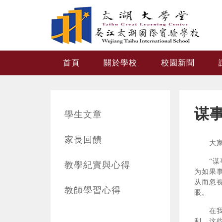
跳转到主要内容
首頁
關於學校
校園新聞
谋
學生文章
家長回饋
大家好
“谋事
教學紀實與心得
为如果
从而忽
教師學習心得
眼。
在我们
利。这