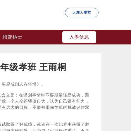
太湖大學堂
入學信息
招賢納士
年级孝班 王雨桐
事易成则志存轻慢》。
含义是：在谋划事情时不要期望轻易成功，因
导致一个人变得骄傲自大，认为自己很有能力，
要有远大的目标，不能被眼前简单的挑战迷住双
试取得了好成绩，或者在一次比赛中获得了胜
因此而变得轻慢，认为自己已经很优秀了，不再