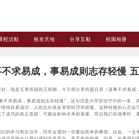
課程活動
校友天地
分享互動
校園相冊
事不求易成，事易成则志存轻慢 五
，我是五孝班级的王雨桐，今天我分享的题目是《谋事不求易成，
不求易成，事易成则志存轻慢”，这句话是大学堂信守中的一条，其
事情很容易成功，人的志向就会变得轻浮和骄傲。这种轻慢的心态会
视了成功的真正原因，可能会影响未来的发展。所以我们在做事时，
的学习和生活中，经常会遇到一些看似简单的事情。比如，一次考
些成功可能会让我们感到非常高兴，甚至有些骄傲。但是，如果我们