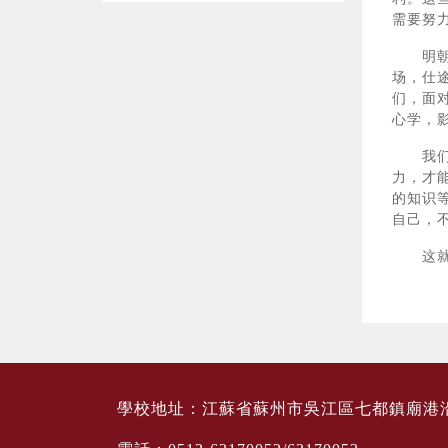
需要努
明朝的
场，仕
们，面
心学，
我们也
力，才
的知识
自己，
这就是
學校地址：江蘇省蘇州市吳江區七都鎮廟港