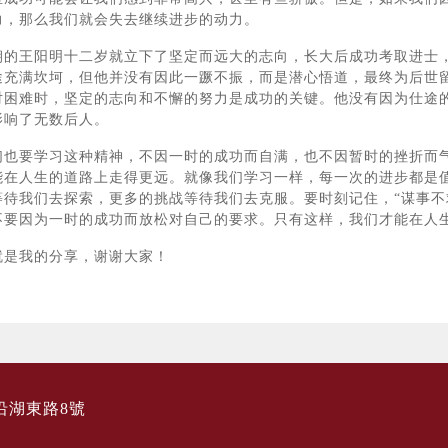
力，那么我们就会失去继续进步的动力。
王阳明十二岁就立下了坚定而远大的志向，长大后成功考取进士，
途充满坎坷，但他并没有因此一蹶不振，而是潜心悟道，最终为后世
对困难时，坚定的志向和不懈的努力是成功的关键。他没有因为仕途
影响了无数后人。
要学习这种精神，不因一时的成功而自满，也不因暂时的挫折而气
能在人生的道路上走得更远。就像我们学习一样，每一次的进步都是
等待我们去探索，更多的挑战等待我们去克服。要时刻记住，“谋事不
不要因为一时的成功而放松对自己的要求。只有这样，我们才能在人
我的分享，谢谢大家！
沿湖東路8號