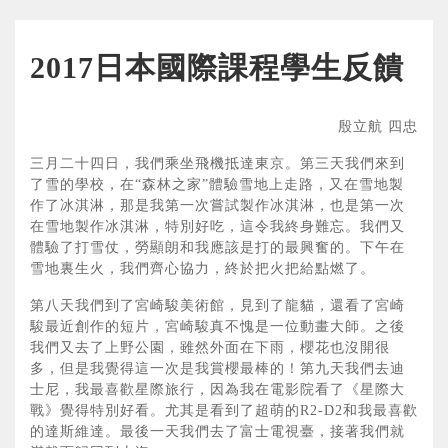
2017日本國際課程學生反饋
殷立航 四忠
三月二十四日，我們乘坐飛機抵達東京。第三天我們來到
了雪的學校，在“森林之家”體驗雪地上走路，又在雪地製
作了冰淇淋，那是我第一次嘗試製作冰淇淋，也是第一次
在雪地製作冰淇淋，特別好吃，這令我終身難忘。我們又
體驗了打雪仗，勞顯朗和我應該是打的最興奮的。下午在
雪地裏生火，我們齊心協力，終於把火把給點燃了。
第八天我們到了宮崎駿美術館，見到了龍貓，還看了宮崎
駿最近創作的短片，宮崎駿真不愧是一位動畫大師。之後
我們又去了上野公園，雖然外面在下雨，櫻花也沒開很
多，但是我覺得這一次是我賞櫻最棒的！第九天我們去迪
士尼，我最喜歡星際旅行，因為我在電影院看了《星際大
戰》覺得特別好看。尤其是看到了超萌的R2-D2和我最喜歡
的達斯維達。最後一天我們去了富士電視臺，接著我們就