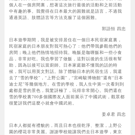
個人在一個房間裏，想著這次旅行最後的活動和之前活動
中有趣的事。我覺得在日本最大的困難就是語言，不過我
通過英語、肢體語言等方法克服了這個困難。
郭語恒 四忠
日本遊學期間，我是被安排居住在一個日本民宿家庭裏，
民宿家庭的日本朋友對我可熱心了：他們帶我參觀他們的
房間；晚上他們熱情地招待我。晚飯是咖喱飯和一些小食
品，非常好吃。我也學習了做飯，這對以後的生活很有幫
助，因為以後可以當廚師。日本家庭聽不懂我的話的時
候，我可以用英文對話。除了體驗日本的民宿生活，我還
去了“雪的學校”，“上野公園”，“宮崎駿博物館”還有“日本
迪士尼”等幾個地方。在雪的學校，我人生中第一次看到到
處都是雪的景色，我驚訝極了，玩得非常開心。我們還在
雪的學校裏700多個國際友人面前展示了中國武術，觀眾都
很驚訝我們這麼小就會中國武術。
姜卓君 四忠
日本人都挺有禮貌的，而且日本也很乾淨、整潔，上野公
園的櫻花非常美麗。謝謝學校能讓我們去日本遊學，東京