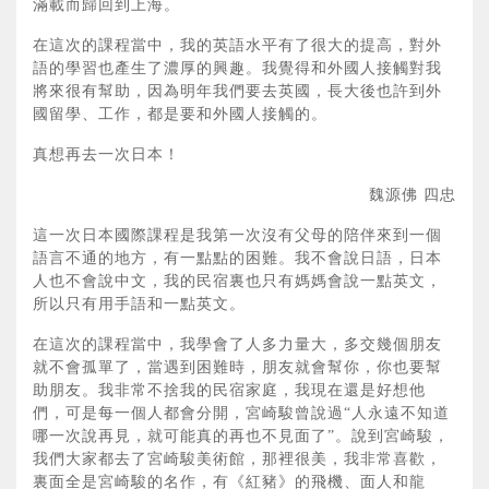
滿載而歸回到上海。
在這次的課程當中，我的英語水平有了很大的提高，對外
語的學習也產生了濃厚的興趣。我覺得和外國人接觸對我
將來很有幫助，因為明年我們要去英國，長大後也許到外
國留學、工作，都是要和外國人接觸的。
真想再去一次日本！
魏源佛 四忠
這一次日本國際課程是我第一次沒有父母的陪伴來到一個
語言不通的地方，有一點點的困難。我不會說日語，日本
人也不會說中文，我的民宿裏也只有媽媽會說一點英文，
所以只有用手語和一點英文。
在這次的課程當中，我學會了人多力量大，多交幾個朋友
就不會孤單了，當遇到困難時，朋友就會幫你，你也要幫
助朋友。我非常不捨我的民宿家庭，我現在還是好想他
們，可是每一個人都會分開，宮崎駿曾說過“人永遠不知道
哪一次說再見，就可能真的再也不見面了”。說到宮崎駿，
我們大家都去了宮崎駿美術館，那裡很美，我非常喜歡，
裏面全是宮崎駿的名作，有《紅豬》的飛機、面人和龍