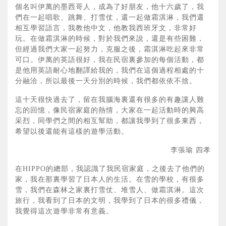
個名叫伊萬的墨西哥人，成為了好朋友，他十六歲了，我
們在一起唱歌、跳舞、打雪仗，還一起做霜淇淋，我們還
相互學習語言，我教他中文，他教我西班牙文，非常好
玩。在做霜淇淋的時候，對於我們來說，還是有些困難，
但經過我們大家一起努力，克服之後，霜淇淋吃起來非常
可口。伊萬的英語很好，我在民宿裏參加的每個活動，都
是他用英語耐心地翻譯給我的，我們在這個過程相處的十
分融洽，所以最後一天分別的時候，我們都依依不捨。
這十天很快過去了，留在我腦海裏還有很多的有趣讓人難
忘的回憶，像民宿家庭的熱情，大家在一起活動時的興高
采烈，同學們之間的相互幫助，都讓我學到了很多東西，
希望以後還能有這樣的遊學活動。
李張瑜 四孝
在HIPPO的總部，我認識了我民宿家庭，之後去了他們的
家，我在那裏學習了日本人的生活。在雪的學校，有很多
雪，我們在森林之家裏打雪仗、堆雪人、做霜淇淋。這次
旅行，我看到了日本的文明，我學到了日本的很多禮儀，
我覺得這次遊學非常有意義。