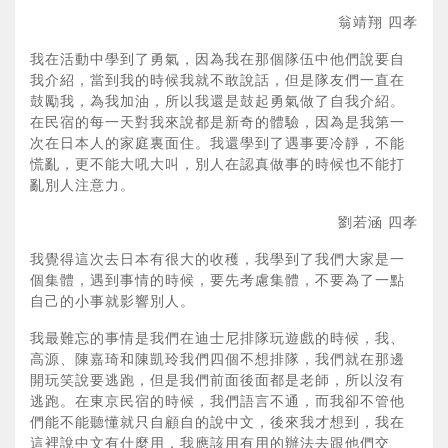
翁靖翔 四孝
我在活動中學到了勇氣，因為我在那個隊伍中他們說要自
我介紹，當到我的時候我就不敢說話，但是隊友們一直在
鼓勵我，為我加油，所以我還是鼓起勇氣做了自我介紹。
在民宿的每一天對我來說都是新奇的體驗，因為是我第一
次在日本人的家庭裏面住。我還學到了遇事要冷靜，不能
慌亂，更不能大吼大叫，別人在認真做事的時候也不能打
亂別人注意力。
劉若涵 四孝
我覺得這次去日本有很大的收穫，我學到了我們大家是一
個集體，遇到事情的時候，要先考慮集體，不要為了一點
自己的小事就影響別人。
我最難忘的事情是我們在迪士尼排隊玩遊戲的時候，我、
高源、陳嘉琦和陳凱玲我們四個不想排隊，我們就在那邊
開玩笑說要逃跑，但是我們前面後面都是老師，所以沒有
逃跑。在東京民宿的時候，我們語言不通，而我卻不管他
們能不能聽懂就只自顧自的說中文，後來我才想到，我在
這裡說中文有什麼用，我應該用有用的辦法去跟他們交