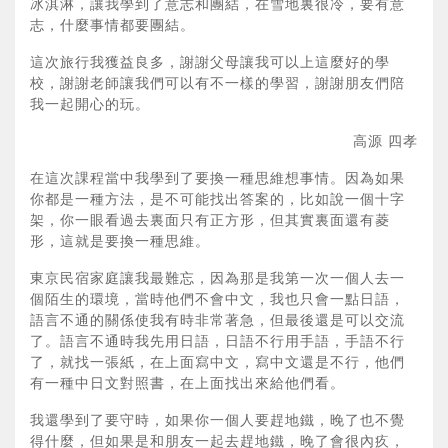
冰淇淋，讓我學到了意志和團結，在雪地裏很冷，要有意
志，什麼事情都要團結。
這次旅行我獲益良多，謝謝父母讓我可以上這麼好的學
校，謝謝老師讓我們可以有不一樣的學習，謝謝朋友們陪
我一起開心的玩。
高源 四孝
在這次課程當中我學到了要換一種思維想事情。因為如果
你都是一種方法，是不可能找出答案的，比如說一個十字
架，你一眼看過去裏面只有正方形，但其實裏面還有菱
形，這就是要換一種思維。
東京民宿家庭讓我最難忘，因為那是我第一次一個人去一
個陌生的環境，當時他們不會中文，我也只會一點日語，
語言不通的關係使我有時非常著急，但最後還是可以交流
了。語言不通時我先用日語，日語不行用手語，手語不行
了，就找一張紙，在上面寫中文，寫中文還是不行，他們
有一種中日文對照書，在上面找出來給他們看。
我還學到了要守時，如果你一個人要趕地鐵，晚了也不覺
得什麼，但如果是和朋友一起去趕地鐵，晚了會很內疚，