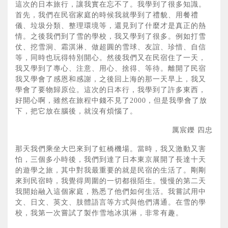
這次的日本旅行，讓我實在忘不了。我學到了很多知識。
首先，我們在民宿家庭的時候我就學到了禮貌、用餐禮
儀、垃圾分類、整理環境等，還見到了什麼才是真正的熱
情。之後我們到了雪的學校，我又學到了很多。例如打雪
仗、挖雪洞、霜淇淋、做超圓的雪球、友誼、珍惜、自信
等，同時也玩得特別開心。然後我們又在民宿住了一天，
我又學到了專心、注意、用心、捨得、等待。離開了民宿
我又學會了感恩和感謝，之後回上海的那一天早上，我又
學會了要物歸原位。這次的日本行，我學到了許多東西，
好開心啊，雖然在旅程中錢不見了2000，但是我學會了放
下，把它放在腦後，就沒有煩惱了。
厲宸鑠 四忠
那天我們乘坐大巴來到了虹橋機場。當時，我又激動又害
怕，三個多小時後，我們到達了日本東京展開了長達十天
的遊學之旅，其中對我最重要的就是民宿的生活了。剛剛
來到民宿時，我覺得周圍的一切都很陌生。慢慢的第二天
我開始融入這個家庭，熟悉了他們如何生活。我嘗試用中
文、日文、英文、肢體語言等方式與他們溝通。在雪的學
校，我第一次嘗試了製作雪地冰淇淋，非常有趣。