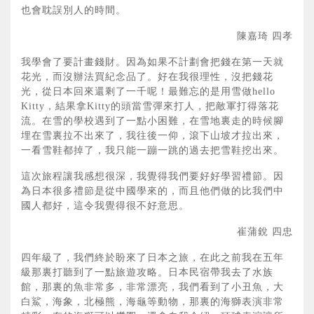
也會耽誤別人的時間。
陳嘉琦 四孝
我學會了要計畫錢財。因為如果不計劃會把錢在第一天就
花光，而沒辦法買紀念品了。好在我很理性，沒把錢花
光，從日本回來還剩了一千呢！最難忘的是用雪做hello
Kitty，結果拿Kitty的頭當雪彈來打人，把敵軍打得落花
流。在雪的學校遇到了一點小困難，在雪地裏走的時候腳
埋在雪裏拉不出來了，我往後一仰，滾下山坡才拉出來，
一看雪鞋都掉了，我只能一蹦一跳的過去把雪鞋挖出來。
這次旅程讓我感想很深，我覺得我們要好好學習禮節。因
為日本很多禮節是從中國學來的，而且他們做的比我們中
國人都好，這令我覺得很不好意思。
崔蒲銳 四忠
四年級了，我們終於盼來了日本之旅，在此之前我在五年
級那裏打聽到了一點旅遊攻略。日本民宿帶我去了水族
館，那裏的魚非常多，非常漂亮，我們看到了小丑魚，大
白鯊，海象，北極熊，海龜等動物，那裏的海獅表演非常