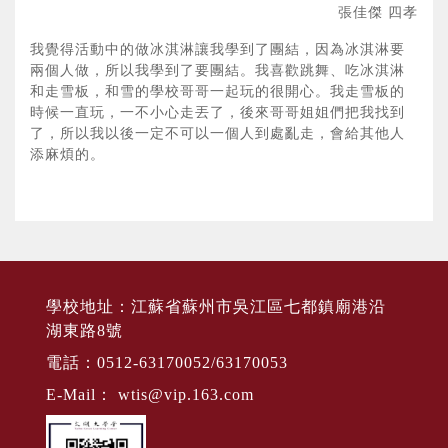
張佳傑 四孝
我覺得活動中的做冰淇淋讓我學到了團結，因為冰淇淋要
兩個人做，所以我學到了要團結。我喜歡跳舞、吃冰淇淋
和走雪板，和雪的學校哥哥一起玩的很開心。我走雪板的
時候一直玩，一不小心走丟了，後來哥哥姐姐們把我找到
了，所以我以後一定不可以一個人到處亂走，會給其他人
添麻煩的。
學校地址：江蘇省蘇州市吳江區七都鎮廟港沿
湖東路8號
電話：0512-63170052/63170053
E-Mail：
wtis@vip.163.com