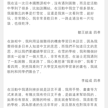
我在這一次日本國際課程中，沒有遇到困難，而且從活動
中學到了很多，比如說團結。在活動中我交了很多朋友。
我最難忘的事是打雪仗，這還是我第一次看到雪，超好
玩，非常開心。我非常喜歡日本，一路走過沒有一片垃
圾，也很乾淨。
鄒王鎮遠 四孝
在旅程中，我利用這個難得的機會學習日本語言，因為我
覺得很多日本人知道中文的意思，而我們不知道日文的意
思，所以我們要繼續學習日文。在雪的學校，我和幾個好
朋友一起做了一個大雪人，非常有意思。在迪士尼我遇到
了一點困難，我迷路了，我心裏想著“我要冷靜”，我看了
看四周，突然我看到了大學堂其他同學背著的書包，我就
順利和同學們匯合了。
李鎰成 四孝
在活動中我遇到挫折就是語言不通，我用手勢、畫畫等方
式來表達。有幾次我有些日文不會，是鎮遠來幫助我的，
如果你有朋友，困難的時候，朋友就會幫助你。我喜歡雪
的學校，因為那邊的生活非常好，並且朋友也對我非常友