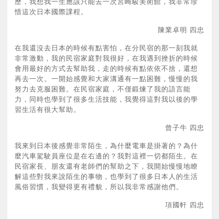
歷，我想我一生應該只能去一次宮崎駿美術館，我非常珍
惜這次日本國際課程。
陳業卓明 四忠
在我還沒去日本的時候有點害怕，在分民宿的那一刻我就
非常激動，我的民宿家庭對我很好，在我遇到挫折的時候
會用最好的方式去幫助我，走的時候有點依依不捨，還想
再去一次。一開始感覺和大家溝通有一點困難，慢慢的我
努力去克服困難。在民宿家庭，不僅鍛煉了我的語言能
力，同時也學到了很多生活技能，我覺得這對我以後的學
習生活有很大幫助。
曾子牛 四忠
我來到日本後感覺非常陌生，為什麼電車是掛著的？為什
麼汽車駕駛員座位是在右邊的？我對這裡一切都陌生。在
民宿家長、朋友還有老師們的幫助之下，我開始慢慢地瞭
解這些對我來說陌生的事物，也學到了很多日本人的生活
風俗習慣，我變得更有禮貌，所以我非常感謝他們。
項國軒 四忠