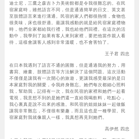
迪士尼，三鷹之森吉卜力美術館都是令我很難忘的。在民
宿家庭時，雖然語言不同，但是通過簡單的日文、英文甚
至肢體語言來進行溝通。民宿的家人們都很熱情，食物也
很美味，床也很舒適。最讓我感動的就是給民宿家庭禮物
時，他們全家都給我行禮，我也給他們回禮。在這次的活
動中，我學到了如果有客人來到家裡，要把他當作親人看
待，這樣會讓客人感到非常溫暖，也不會害怕了。
王子君 四忠
在日本我遇到了語言不通的困難，但是通過我的努力，用
書寫、繪畫、肢體語言等方法解決了這個問題。這次活動
不僅僅是讓我有一次開心的旅遊，更讓我感受最深的是日
本家庭對我的關愛，令我終身難忘。她們每次都細心照料
我，幫助我，記得有一次，我在民宿的家裡和她們一起看
電視，我意想不到的是她們還一直給我喝飲料，吃點心，
我心裏真是說不出來的感激。和民宿的姐姐妹妹一起做飯
讓我非常難忘，不僅很有樂趣，而且這也是一種學習。民
宿家庭對我就像親人一樣，我真想再見到她們。
高伊然 四忠