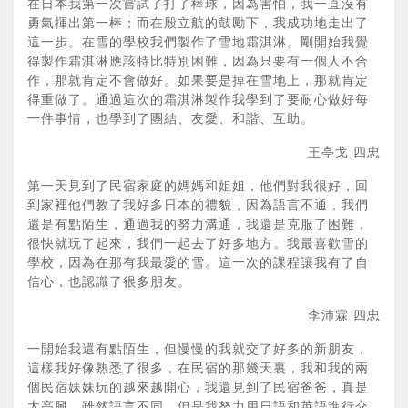
在日本我第一次嘗試了打了棒球，因為害怕，我一直沒有
勇氣揮出第一棒；而在殷立航的鼓勵下，我成功地走出了
這一步。在雪的學校我們製作了雪地霜淇淋。剛開始我覺
得製作霜淇淋應該特比特別困難，因為只要有一個人不合
作，那就肯定不會做好。如果要是掉在雪地上，那就肯定
得重做了。通過這次的霜淇淋製作我學到了要耐心做好每
一件事情，也學到了團結、友愛、和諧、互助。
王亭戈 四忠
第一天見到了民宿家庭的媽媽和姐姐，他們對我很好，回
到家裡他們教了我好多日本的禮貌，因為語言不通，我們
還是有點陌生，通過我的努力溝通，我還是克服了困難，
很快就玩了起來，我們一起去了好多地方。我最喜歡雪的
學校，因為在那有我最愛的雪。這一次的課程讓我有了自
信心，也認識了很多朋友。
李沛霖 四忠
一開始我還有點陌生，但慢慢的我就交了好多的新朋友，
這樣我好像熟悉了很多，在民宿的那幾天裏，我和我的兩
個民宿妹妹玩的越來越開心，我還見到了民宿爸爸，真是
太高興。雖然語言不同，但是我努力用日語和英語進行交