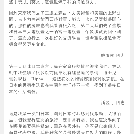
些手勢或用英文，這也鍛煉了我的溝通能力。
回到東京我們去了三鷹之森吉卜力美術館和美麗的上野公
園，吉卜力美術館門票很難買，能去一次也是讓我很開心
的，那裡的漫畫也讓我看得很入迷。第二天我們去了臺場
和日本三大電視臺之一的富士電視臺，午飯後就要回中國
了。這次旅行是一次很好的交流學習，也希望以後還會有
機會學習更多文化。
韓雨桐 四忠
第一天到達日本東京，民宿家庭很熱情的迎接我們。在活
動中我體驗了很多以前從來沒有經歷過的事情，迪士尼、
雪的學校、Hippo……這些初次的體驗都讓我難以忘懷。在
日本的民宿生活跟在中國的生活很不一樣，學到了很多日
本的生活習俗。
潘翌可 四忠
這是我第一次到日本，剛到日本時我感到很激動，又很陌
生，但我覺得這次的旅行一定非常有趣。我在這次學到了
在哪兒都要保持禮貌，因為在國外時，你不是代表個人，
而是代表中國。我最難忘的是最後幾天在飯店的時候，幾