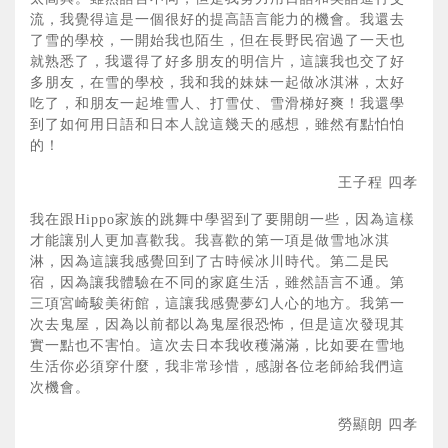
流，我覺得這是一個很好的提高語言能力的機會。我還去
了雪的學校，一開始我也陌生，但在長野民宿過了一天也
就熟悉了，我還得了好多朋友的明信片，這讓我也交了好
多朋友，在雪的學校，我和我的妹妹一起做冰淇淋，太好
吃了，和朋友一起堆雪人、打雪仗、雪滑梯好爽！我還學
到了如何用日語和日本人說這幾天的感想，雖然有點怕怕
的！
王子程 四孝
我在跟Hippo家族的跳舞中學習到了要開朗一些，因為這樣
才能讓別人更加喜歡我。我喜歡的第一項是做雪地冰淇
淋，因為這讓我感覺回到了古時候冰川時代。第二是民
宿，因為讓我體驗在不同的家庭生活，雖然語言不通。第
三項宮崎駿美術館，這讓我感覺夢幻人心的地方。我第一
次去鬼屋，因為以前都以為鬼屋很恐怖，但是這次發現其
實一點也不害怕。這次去日本我收穫滿滿，比如要在雪地
生活你必須穿什麼，我非常珍惜，感謝各位老師給我們這
次機會。
勞顯朗 四孝