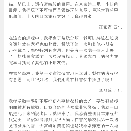
貓、貓巴士，還有宮崎駿的畫屋。在東京迪士尼，小孩的
最愛，我們玩了不可怕而且很好玩的鬼屋，星球大戰的飛
船超帥。十天的日本旅行太好了，真想再來！
汪家齊 四忠
在這次的課程中，我學會了垃圾分類，我可以將這些垃圾
分類的放在家裡也如此做。嘗試了第一次和其他小朋友一
起坐電車，覺得特別有意思。但是有一次我一個人走丟
了，想找警察幫忙，卻並沒有找到，最後靠自己的努力在
電車口找到了其他的小朋友們。
在雪的學校，我第一次嘗試做雪地冰淇淋，製作的過程很
有意思，而且很好吃。我們組還在打雪仗中獲勝了呢！
李朋諺 四忠
我從活動中學到不要把所有事情都想的太差，要樂觀積極
的面對所有挑戰。自我介紹的時候我非常緊張，我就一口
氣把記下來的說出口，就結束了。我感覺整個日本旅程都
很完美，民宿家庭都對我很照顧，在雪的學校我第一次遇
見這麼厚的雪，去宮崎駿美術館也是我非常難忘的一次經