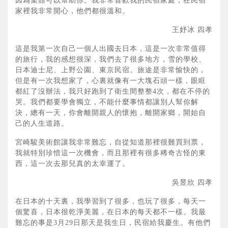
因為集體可以幫助你。我非常喜歡我的民宿家庭，在民宿
家裡我非常開心，他們都很溫和。
王妤冰 四孝
這是我第一次自己一個人出國去日本，這是一次非常值得
的旅行，我的感想很深，我們去了很多地方，雪的學校、
日本迪士尼、上野公園、東京民宿。旅途是非常愉快的，
但是有一次我想家了，心裏就像有一大塊石頭一樣，眼眶
都紅了沒辦法，我只好跑到了衛生間整整4次，都在不停的
哭。我們都要學會獨立，不能什麼事情都讓別人幫你解
決，總有一天，你會離開親人的懷抱，離開家鄉，開始自
己的人生道路。
宮崎駿美術館讓我非常難忘，自從知道那裡很難買到票，
我就特別珍惜這一次機會，而且那裡有很多稀奇古怪的東
西，這一次去那兒真的太幸運了。
吳昱欣 四孝
在日本的十天裏，我學習到了很多，也玩了很多，每天一
個驚喜，日本很乾淨美麗，在日本的每天都不一樣。我最
難忘的事是3月29日那天是我生日，民宿給我慶生。有他們