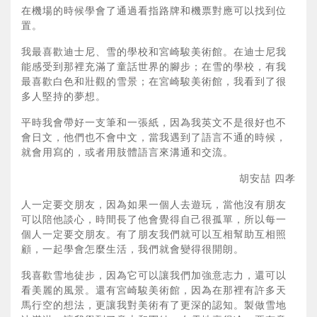
在機場的時候學會了通過看指路牌和機票對應可以找到位
置。
我最喜歡迪士尼、雪的學校和宮崎駿美術館。在迪士尼我
能感受到那裡充滿了童話世界的腳步；在雪的學校，有我
最喜歡白色和壯觀的雪景；在宮崎駿美術館，我看到了很
多人堅持的夢想。
平時我會帶好一支筆和一張紙，因為我英文不是很好也不
會日文，他們也不會中文，當我遇到了語言不通的時候，
就會用寫的，或者用肢體語言來溝通和交流。
胡安喆 四孝
人一定要交朋友，因為如果一個人去遊玩，當他沒有朋友
可以陪他談心，時間長了他會覺得自己很孤單，所以每一
個人一定要交朋友。有了朋友我們就可以互相幫助互相照
顧，一起學會怎麼生活，我們就會變得很開朗。
我喜歡雪地徒步，因為它可以讓我們加強意志力，還可以
看美麗的風景。還有宮崎駿美術館，因為在那裡有許多天
馬行空的想法，更讓我對美術有了更深的認知。製做雪地