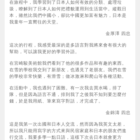
在旅程中，我學習到了日本人如何有效的分類、處理垃
圾，瞭解到了日本人如何把禮貌運用到生活當中。縱觀日
本，雖然比我們中國小，卻比中國更加富有魅力，日本是
我童年一直嚮往的天堂。
金厚澤 四忠
這次的行程，我感受最深的是多語言對我將來會有很大的
幫助，可以讓我更好的學習外語。
在宮崎駿美術館我們看到了他的很多作品和有趣的東西。
在雪的學校我交到了新朋友，也遇見了老朋友。我們在雪
的學校非常快樂，有滑雪；做冰激淋和爬山等各種活動。
在活動中，我也遇到了困難。有一次我去買水喝，排了
隊，但是因為語言不通，排到我了之後我不知到要怎麼付
錢，於是我用紙、筆來寫字對話，才完成了。
金錦濤 四忠
這是我第一次出國和日本人交流，然而因為我英文太差，
所以我只能用寫字的方式來與民宿家庭和日本的朋友們進
行交流，我要多學一點日語，這樣下次去日本就會更方