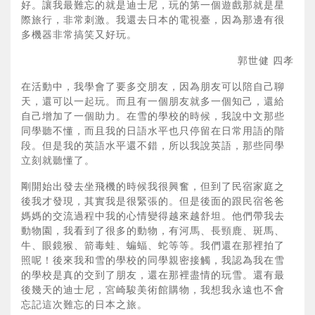
好。讓我最難忘的就是迪士尼，玩的第一個遊戲那就是星
際旅行，非常刺激。我還去日本的電視臺，因為那邊有很
多機器非常搞笑又好玩。
郭世健 四孝
在活動中，我學會了要多交朋友，因為朋友可以陪自己聊
天，還可以一起玩。而且有一個朋友就多一個知己，還給
自己增加了一個助力。在雪的學校的時候，我說中文那些
同學聽不懂，而且我的日語水平也只停留在日常用語的階
段。但是我的英語水平還不錯，所以我說英語，那些同學
立刻就聽懂了。
剛開始出發去坐飛機的時候我很興奮，但到了民宿家庭之
後我才發現，其實我是很緊張的。但是後面的跟民宿爸爸
媽媽的交流過程中我的心情變得越來越舒坦。他們帶我去
動物園，我看到了很多的動物，有河馬、長頸鹿、斑馬、
牛、眼鏡猴、箭毒蛙、蝙蝠、蛇等等。我們還在那裡拍了
照呢！後來我和雪的學校的同學親密接觸，我認為我在雪
的學校是真的交到了朋友，還在那裡盡情的玩雪。還有最
後幾天的迪士尼，宮崎駿美術館購物，我想我永遠也不會
忘記這次難忘的日本之旅。