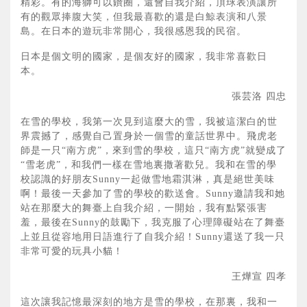
精彩。有的海獅可以鑽圈，還會自我介紹，頂球表演讓所
有的觀眾捧腹大笑，但我最喜歡的還是白鯨表演和八景
島。在日本的遊玩非常開心，我很感恩我的民宿。
日本是個文明的國家，是個友好的國家，我非常喜歡日
本。
張芸洛 四忠
在雪的學校，我第一次見到這麼大的雪，我被這潔白的世
界震撼了，感覺自己置身於一個雪的童話世界中。飛虎老
師是一只“南方虎”，來到雪的學校，這只“南方虎”就變成了
“雪老虎”，和我們一樣在雪地裏撒著歡兒。我和在雪的學
校認識的好朋友Sunny一起做雪地霜淇淋，真是絕世美味
啊！最後一天參加了雪的學校的歡送會。Sunny邀請我和她
站在那麼大的舞臺上自我介紹，一開始，我有點緊張害
羞，最後在Sunny的鼓勵下，我克服了心理障礙站在了舞臺
上並且從容地用日語進行了自我介紹！Sunny還送了我一只
非常可愛的玩具小貓！
王燁宣 四孝
這次讓我記憶最深刻的地方是雪的學校，在那裏，我和一