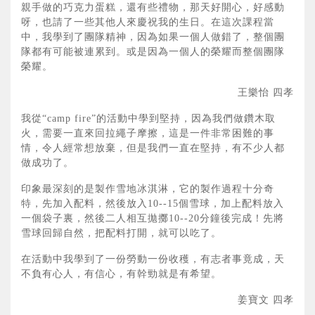
親手做的巧克力蛋糕，還有些禮物，那天好開心，好感動
呀，也請了一些其他人來慶祝我的生日。在這次課程當
中，我學到了團隊精神，因為如果一個人做錯了，整個團
隊都有可能被連累到。或是因為一個人的榮耀而整個團隊
榮耀。
王樂怡 四孝
我從“camp fire”的活動中學到堅持，因為我們做鑽木取
火，需要一直來回拉繩子摩擦，這是一件非常困難的事
情，令人經常想放棄，但是我們一直在堅持，有不少人都
做成功了。
印象最深刻的是製作雪地冰淇淋，它的製作過程十分奇
特，先加入配料，然後放入10--15個雪球，加上配料放入
一個袋子裏，然後二人相互拋擲10--20分鐘後完成！先將
雪球回歸自然，把配料打開，就可以吃了。
在活動中我學到了一份勞動一份收穫，有志者事竟成，天
不負有心人，有信心，有幹勁就是有希望。
姜寶文 四孝