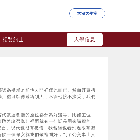
太湖大學堂
入學信息
招賢納士
都認為禮就是和他人問好僅此而已。然而其實禮
勵。禮可以傳遞給別人，不管他接不接受，我們
古代就連餐廳的座位都分為好幾等。比如主位，
《敬姜論勞逸》裡面就有一句話是用來講禮的。
祀台。現代也很有禮儀，我曾經也看到過很有禮
時候一個保安就我們敬禮問好，到了公交車上人