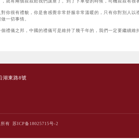
了，就有兩個叔叔給我們讓座了。到了下車發的時候，司機叔叔有很
人對你很有禮貌，你是會感覺非常舒服非常溫暖的，只有你對別人以
禮做一切事情。
一個禮儀之邦，中國的禮儀可是維持了幾千年的，我們一定要繼續維
沿湖東路8號
版權所有
苏ICP备18025715号-2