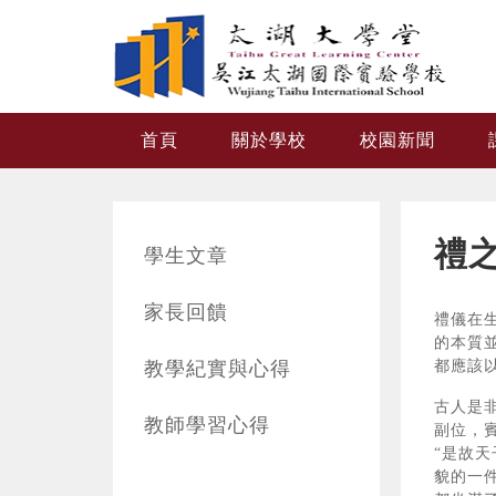
跳转到主要内容
首頁
關於學校
校園新聞
禮之
學生文章
家長回饋
禮儀在
的本質
教學紀實與心得
都應該
古人是
教師學習心得
副位，
“是故
貌的一