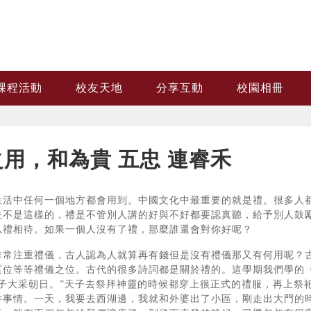
課程活動
校友天地
分享互動
校園相冊
用，和為貴 五忠 連睿禾
生活中任何一個地方都會用到。中國文化中最重要的就是禮。很多人
並不是這樣的，禮是不管別人講的好與不好都要認真聽，給予別人鼓
以禮相待。如果一個人沒有了禮，那麼誰還會對你好呢？
非常注重禮儀，古人認為人就算再有錢但是沒有禮儀那又有何用呢？
賓位等等禮儀之位。古代的很多詩詞都是關於禮的。這學期我們學的
天子大采朝日。”天子去祭拜神靈的時候都穿上很正式的禮服，再上祭
件事情。一天，我要去西湖邊，我就和外婆出了小區，剛走出大門的