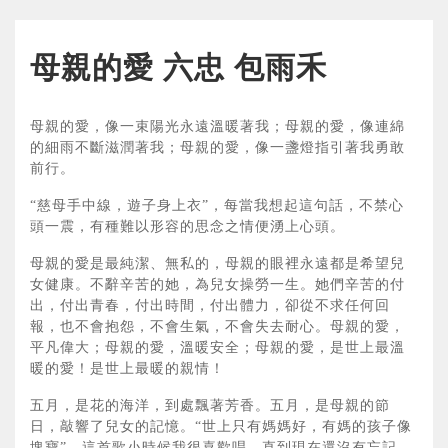
母親的愛 六忠 包雨禾
母親的愛，像一束陽光永遠溫暖著我；母親的愛，像連綿
的細雨不斷滋潤著我；母親的愛，像一盞燈指引著我勇敢
前行。
“慈母手中線，遊子身上衣”，每當我想起這句話，不禁心
頭一震，有種難以形容的思念之情便湧上心頭。
母親的愛是最純潔、無私的，母親的眼裡永遠都是希望兒
女健康。不辭辛苦的她，為兒女操勞一生。她們辛苦的付
出，付出青春，付出時間，付出體力，卻從不求任何回
報，也不會抱怨，不會生氣，不會失去耐心。母親的愛，
平凡偉大；母親的愛，溫暖安全；母親的愛，是世上最溫
暖的愛！是世上最暖的親情！
五月，是花的海洋，到處飄著芳香。五月，是母親的節
日，敲響了兒女的記憶。“世上只有媽媽好，有媽的孩子像
塊寶”，這首歌小時候我很喜歡唱，直到現在還沒有忘記。