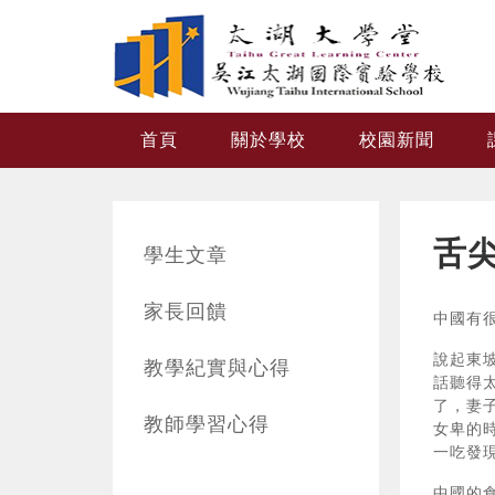
跳转到主要内容
首頁
關於學校
校園新聞
舌
學生文章
家長回饋
中國有
說起東
教學紀實與心得
話聽得
了，妻
教師學習心得
女卑的
一吃發
中國的