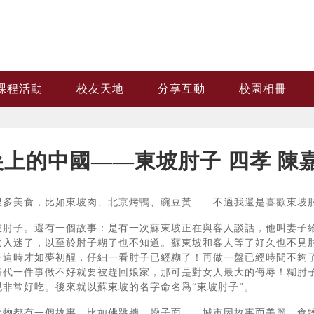
課程活動
校友天地
分享互動
校園相冊
尖上的中國——東坡肘子 四孝 陳
很多美食，比如東坡肉、北京烤鴨、豌豆黃……不過我還是喜歡東坡
坡肘子。還有一個故事：是有一次蘇東坡正在與客人談話，他叫妻子
太入迷了，以至於肘子糊了也不知道。蘇東坡和客人等了好久也不見
子這時才如夢初醒，仔細一看肘子已經糊了！再做一盤已經時間不夠
時代一件事做不好就要被趕回娘家，那可是對女人最大的侮辱！糊肘
現非常好吃。後來就以蘇東坡的名字命名爲“東坡肘子”。
食物都有一個故事，比如佛跳牆，臊子面……城市因故事而美麗，食