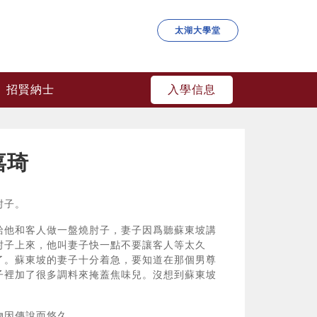
太湖大學堂
入學信息
招賢納士
嘉琦
肘子。
給他和客人做一盤燒肘子，妻子因爲聽蘇東坡講
肘子上來，他叫妻子快一點不要讓客人等太久
了。蘇東坡的妻子十分着急，要知道在那個男尊
子裡加了很多調料來掩蓋焦味兒。沒想到蘇東坡
物因傳說而悠久。