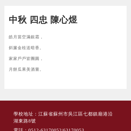
中秋 四忠 陳心煜
皓月當空滿銀霜，
斜簾金桂送暗香。
家家戶戶皆團圓，
月餅瓜果美酒嘗。
學校地址：江蘇省蘇州市吳江區七都鎮廟港沿
湖東路8號
電話：0512-63170052/63170053