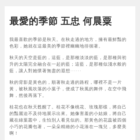
最愛的季節 五忠 何晨粟
我最喜歡的季節是秋天。在秋走過的地方，擁有最鮮豔的
色彩，她就在這最美的季節裡幽幽地徘徊著。
秋天的天空是藍的，這藍，是那種淡淡的藍，是那種與初
升的太陽完全融合在一起的藍；這藍，是那種似淺水般的
藍，讓人對她懷著無盡的遐想······
秋的背影是黃色的，順著秋走過的路程，哪裡不是一片
黃，被秋風吹落的小葉子，便成了秋風的舞伴，在空中飛
舞，然後再落下。
桂花也在秋天甦醒了。桂花不像桃花、玫瑰那樣，將自己
的豔麗迫不及待地展示出來。她像害羞的小姑娘，將自己
藏在綠葉叢中，生怕別人看見似的。那黃色的花蕊被四個
小巧的花瓣包著，一朵朵精緻的小花湊在一塊兒，多麼美
啊！