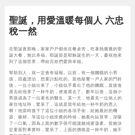
聖誕，用愛溫暖每個人 六忠
稅一然
在聖誕夜那晚，家家戶戶都坐在餐桌旁，吃著熱騰騰的聖
誕大餐，無比幸福。耶誕節是耶穌誕生的一天，慶祝他來
到了這個世界，帶給百姓們愛與幸福。
幫助別人，就一定會有福報。以前，有一個饑餓的小男
孩，四處漂泊，想要討點吃的。當他敲響一戶人家的門鈴
後，一位小姐出來了，小姐似乎看出了他的饑餓，直接進
屋去給他拿了一杯牛奶，便進屋去了。數年以後，這個小
男孩成為了一位著名的醫生。某一天，他看見一位病人的
家住地址時，驚呆了，這就是當年給他一杯牛奶的恩人
啊！他當時接下了這位小姐的各項手術，給她最好的機
器、藥材。等這位小姐痊癒的時候，她看向結算單，深吸
了一口氣，因為上面的數字很可能讓她傾家蕩產。當她決
定要面對事實時，驚呆了，上面的價格是一杯牛奶，她不