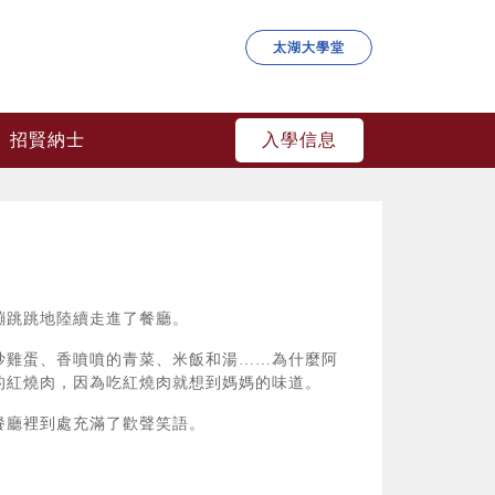
太湖大學堂
入學信息
招賢納士
蹦跳跳地陸續走進了餐廳。
炒雞蛋、香噴噴的青菜、米飯和湯……為什麼阿
的紅燒肉，因為吃紅燒肉就想到媽媽的味道。
餐廳裡到處充滿了歡聲笑語。