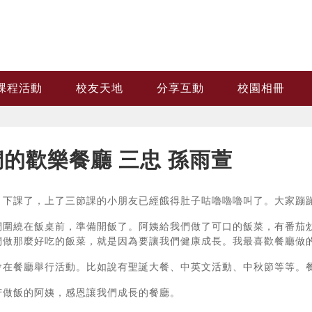
課程活動
校友天地
分享互動
校園相冊
的歡樂餐廳 三忠 孫雨萱
，下課了，上了三節課的小朋友已經餓得肚子咕嚕嚕嚕叫了。大家蹦
們圍繞在飯桌前，準備開飯了。阿姨給我們做了可口的飯菜，有番茄
們做那麼好吃的飯菜，就是因為要讓我們健康成長。我最喜歡餐廳做
會在餐廳舉行活動。比如說有聖誕大餐、中英文活動、中秋節等等。
苦做飯的阿姨，感恩讓我們成長的餐廳。