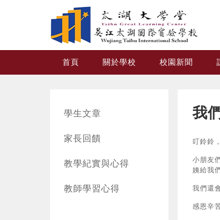
跳转到主要内容
首頁
關於學校
校園新聞
我們
學生文章
家長回饋
叮鈴鈴
小朋友
教學紀實與心得
姨給我
教師學習心得
我們還
感恩辛