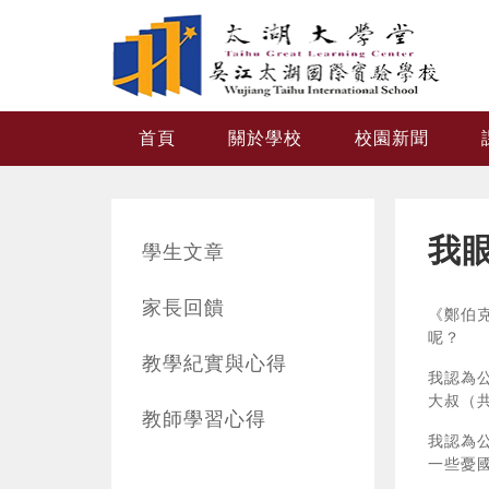
跳转到主要内容
首頁
關於學校
校園新聞
我眼
學生文章
家長回饋
《鄭伯
呢？
教學紀實與心得
我認為
大叔（
教師學習心得
我認為
一些憂