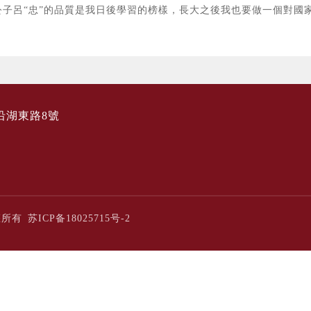
公子呂“忠”的品質是我日後學習的榜樣，長大之後我也要做一個對國
沿湖東路8號
版權所有
苏ICP备18025715号-2