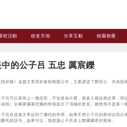
課程活動
校友天地
分享互動
校園相冊
中的公子吕 五忠 厲宸鑠
克段於鄢》這篇文章寫於春秋魯隱公年，主要講述了鄭莊公、共叔段
公子呂可以算得上一個忠臣，不知道為什麼，很多人都說我忠厚，所以
共叔段）企圖要擴展宏圖的時候提出了消滅的意見。雖然他不是第一個
公子呂在這篇文章起到了襯托的作用，如果不把公子呂的那些話寫出來
國憂民的語句，如果可以，我想讓公子呂坐上鄭國國君的寶座。