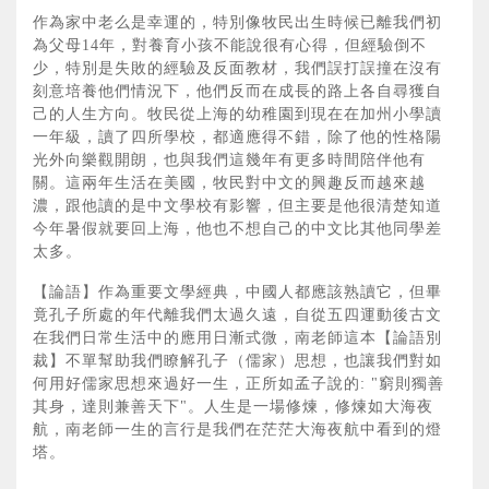
作為家中老么是幸運的，特別像牧民出生時候已離我們初
為父母14年，對養育小孩不能說很有心得，但經驗倒不
少，特別是失敗的經驗及反面教材，我們誤打誤撞在沒有
刻意培養他們情況下，他們反而在成長的路上各自尋獲自
己的人生方向。牧民從上海的幼稚園到現在在加州小學讀
一年級，讀了四所學校，都適應得不錯，除了他的性格陽
光外向樂觀開朗，也與我們這幾年有更多時間陪伴他有
關。這兩年生活在美國，牧民對中文的興趣反而越來越
濃，跟他讀的是中文學校有影響，但主要是他很清楚知道
今年暑假就要回上海，他也不想自己的中文比其他同學差
太多。
【論語】作為重要文學經典，中國人都應該熟讀它，但畢
竟孔子所處的年代離我們太過久遠，自從五四運動後古文
在我們日常生活中的應用日漸式微，南老師這本【論語別
裁】不單幫助我們瞭解孔子（儒家）思想，也讓我們對如
何用好儒家思想來過好一生，正所如孟子說的: "窮則獨善
其身，達則兼善天下"。人生是一場修煉，修煉如大海夜
航，南老師一生的言行是我們在茫茫大海夜航中看到的燈
塔。