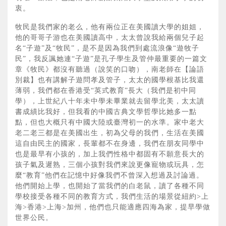
衷。
牧民是我們家的老么，他有兩位正在美國讀大學的姐姐，
他的哥哥子游也在美國讀高中，太太曾說我給兩個兒子起
名“子遊”及“牧民”，是不是因為我們到處流浪像“遊牧子
民”，我反諷她連“子遊”是孔子學生及管仲最重要的一篇文
章《牧民》都沒有聽過（說笑的口吻），南老師在【論語
別裁】也有講解子遊問孝及管子，太太的國學根基比我還
薄弱，我們都在香港受“英式教育”長大（我們是初中同
學），上世紀八十年未中學未畢業就去留學北美，太太讀
書成績比我好，但我看的中國古典文學哲學比她多一點
點，但也大概只有中國大陸或臺灣初一的水準。家中老大
老二老三都是在美國出生，初為父母的我們，生活在美國
這自由民主的國家，長輩都不在身邊，我們在朋友同學中
也是最早有小孩的，加上我們性格中都固有不願意長大的
孩子氣及遲熟，三個小孩對我們來說更像寵物或玩具，怎
麼“教育”他們在記憶中好像我們不曾深入想過及討論過。
他們開始上學，也開始了當我們的白老鼠，讀了各種不同
學校接受各種不同的教育方式，我們生活的場景從紐約>上
海>香港>上海>加州，他們也只能適應四海為家，提早學做
世界公民。