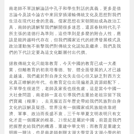
南老師不單說解論語中孔子和學生對話的真義，更多是借
古論今及談今論古中來回穿插灌輸傳統文化及思想對我們
生活在現代社會的意義。儒家思想在宋朝開始成為政治工
具，南師的講解幫我們解開很多迷思，還原春秋時代孔子
所主張的道德行為準則，這些準則是多麼的附合人性，應
該是能跨越時代存在，但我們國家近代的經濟發展模式及
政治運動無不衝擊我們對傳統文化認知及繼承，我們及我
們的下代註定要為這文化斷層付出代價。
拯救傳統文化只能靠教育，今天中國的教育已成一大產
業，但離教育的初衷培養德、智、體全面發展的人才已越
走越遠。我們處於對自身文化失去信心但又缺乏對西方文
化真正瞭解的年代。在教育定位出現偏差及資源錯配下，
不單學生很迷茫，老師及家長也很焦慮，這是當今中國一
大社會問題，南老師一直在引導我們去重拾老祖宗留下我
們寶藏（糧庫），去克服近百年歷史帶給我們民族對自身
文化的誤解及疑惑。世界沒有一個國家或民族能依靠經
濟、軍事、政治而長盛不衰，三千年華夏文明表明只有文
化才是一個國家的根基。21世紀是屬於中國，前題是我們
把握歷史給我們的機遇，重建中華文明；而教育是重建文
明唯一辦法，也是南老師創辦太湖大學堂及太湖小學的初