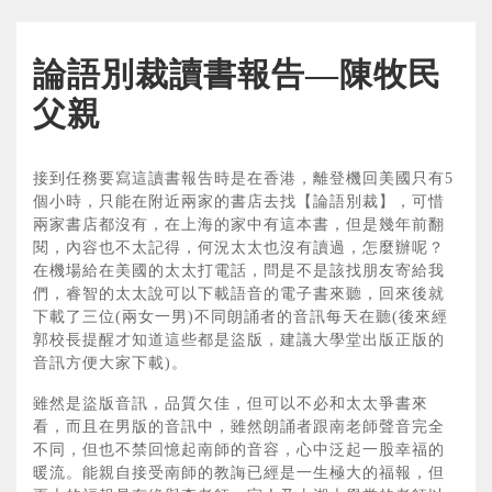
論語別裁讀書報告—陳牧民
父親
接到任務要寫這讀書報告時是在香港，離登機回美國只有5
個小時，只能在附近兩家的書店去找【論語別裁】，可惜
兩家書店都沒有，在上海的家中有這本書，但是幾年前翻
閱，內容也不太記得，何況太太也沒有讀過，怎麼辦呢？
在機場給在美國的太太打電話，問是不是該找朋友寄給我
們，睿智的太太說可以下載語音的電子書來聽，回來後就
下載了三位(兩女一男)不同朗誦者的音訊每天在聽(後來經
郭校長提醒才知道這些都是盜版，建議大學堂出版正版的
音訊方便大家下載)。
雖然是盜版音訊，品質欠佳，但可以不必和太太爭書來
看，而且在男版的音訊中，雖然朗誦者跟南老師聲音完全
不同，但也不禁回憶起南師的音容，心中泛起一股幸福的
暖流。能親自接受南師的教誨已經是一生極大的福報，但