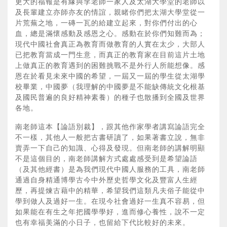
更大的福報是有緣與李老師一家人及太湖大學堂的老師以
及長輩建立亦師亦友的情誼，親睹你們把太湖大學堂從一
片荒蕪之地，一磚一瓦的給建立起來，對你們付出的心
血，總是滿懷感動及感恩之心。感動在於你們知難而為；
現代中國社會真正為教育而做教育的人實在太少，大部人
已把教育當成一門生意，而真正的教育家在目前這片土地
上做真正的教育遇到的困難挑戰不是外行人所能想像。感
恩在於看見未來中國的希望，一屆又一屆的學生從太湖學
校畢業，中國夢（我理解的中國夢是不能缺傳統文化根基
及國民普遍的良好精神素養）的種子也散播到全國及世界
各地。
南老師這本【論語別裁】，跟其他作家學者講寫論語完全
不一樣，其他人一般把古書研讀了，如果著書立說，無非
賣弄一下自己的知識、心得及發現。但南老師的講解明顯
不是這個目的，南老師講解方式處處感受到是希望論語
（及其他經書）是為我們現代中國人服務的工具，南老師
通過自身精通博學古今中外歷史哲學文化及豐富人生經
歷，再提煉古藉中的精華，希望我們這類凡夫俗子能從中
學到做人及過好一生。在現今社會過好一生真不容易，但
如果能在有生之年把國學學好，進而修心養性，說不一定
也有幸福美滿的小日子，也留給下代比較好的未來。