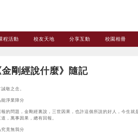
課程活動
校友天地
分享互動
校園相冊
《金剛經說什麼》隨記
有誠敬之念。
品能淨業障分
惡報的問題，金剛經裏說，三世因果，也許這個所說的好人，今生就
正道，萬事因果，總有回報。
品究竟無我分