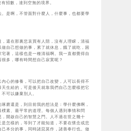
沒有招數，達到空無的境界。
法。是啊，不管面對什麼人，什麼事，也都要學
道，還在那裏悲哀買有人陪，沒有人理睬，清福
以做自己想做的事，累了就休息，餓了就吃，困
家宅著，這樣也是一種清福啊。我一直都覺得自
西很多，哪有時間想自己寂寞呢？
己內心的修養，可以把自己改變，人可以長得不
母天生給的，可是後天就靠我們自己怎麼樣把它
，不可以嫌棄別人。
的琢磨還是，到目前我的想法是：學什麼佛啊，
最樸素、最平常的道理。每個人遇到事情和問
思，開啟自己的智慧之門。人不過在世之幾十
天是怎樣的，等到了才能知道，不要在懷念或悲
自己本分的事，同時諸惡莫作，諸善奉行也。做