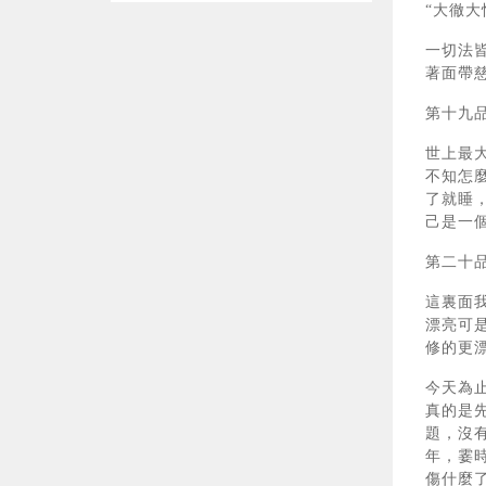
“大徹
一切法
著面帶
第十九
世上最
不知怎
了就睡
己是一
第二十
這裏面
漂亮可
修的更
今天為
真的是
題，沒
年，霎
傷什麼