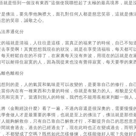
大悟就是悟到一個沒有東西”這個使我聯想起了太極的最高境界，就是
皆是佛法，要先學他胸襟大，面孔對任何人都是慈悲笑容，這就是佛
慈悲的笑容，誠敬之心。
品法界通化分
大的福就是清福，人往往是這樣，當真正的福來了的時候，自己不知
麼去享受啊！其實想想我現在的狀況，就是在享受清福啦，每天都可
，每天輕鬆自在的不得了，在家裏每天沒有奔波，用現在的話就是在
個可以耐得住寂寞的人，因為我從來也沒有覺得寂寞，每天要學的東
品離色離相分
我想到的是，人的氣質和氣味是可以改變的，是要靠自己的修行，自
是當你內在有一種東西和力量的時候，你就是有魅力的人。相貌是父
漂亮和完美了。當遇到別人的時候，我們也不能用長相來判斷一個人
止將《金剛經說什麼》看了一遍，不過內容還是很深奧的，需要慢慢
先學會做人才是最重要的事情，也就是至上的佛法了，佛法就是那些
有人能夠解救你，只有自己靠自己解救才行，不斷提升自己的思想意
時間就會過去，過去的已經過去了，現在此時也正在變成過去，而明
了，不都變成了空嗎？既然如此怎樣修煉，怎樣能做好人呢？先做好