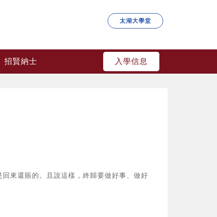
太湖大學堂
入學信息
招賢納士
是回來還賬的。且說這樣，終歸要做好事、做好